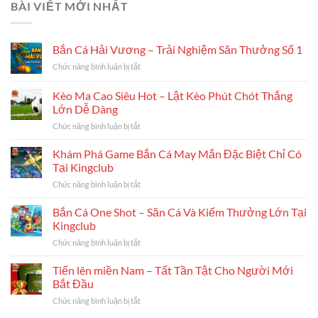
BÀI VIẾT MỚI NHẤT
Bắn Cá Hải Vương – Trải Nghiệm Săn Thưởng Số 1
Chức năng bình luận bị tắt
ở
Bắn
Cá
Kèo Ma Cao Siêu Hot – Lật Kèo Phút Chót Thắng
Hải
Lớn Dễ Dàng
Vương
Chức năng bình luận bị tắt
ở
–
Kèo
Trải
Ma
Nghiệm
Khám Phá Game Bắn Cá May Mắn Đặc Biệt Chỉ Có
Cao
Săn
Tại Kingclub
Siêu
Thưởng
Chức năng bình luận bị tắt
ở
Hot
Số
Khám
–
1
Phá
Bắn Cá One Shot – Săn Cá Và Kiếm Thưởng Lớn Tại
Lật
Game
Kèo
Kingclub
Bắn
Phút
Chức năng bình luận bị tắt
ở
Cá
Chót
Bắn
May
Thắng
Cá
Tiến lên miền Nam – Tất Tần Tật Cho Người Mới
Mắn
Lớn
One
Đặc
Bắt Đầu
Dễ
Shot
Biệt
Dàng
Chức năng bình luận bị tắt
ở
–
Chỉ
Tiến
Săn
Có