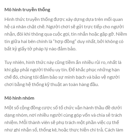
Mô hình truyền thống
Hình thức truyền thống được xây dựng dựa trên mối quan
hệ cá nhân chặt chẽ. Người chơi sẽ gửi trực tiếp cho người
nhận, đôi khi thông qua cuộc gọi, tin nhắn hoặc gặp gỡ. Niềm
tin giữa hai bên chính là “hợp đồng” duy nhất, bởi không có
bất kỳ giấy tờ pháp lý nào đảm bảo.
Tuy nhiên, hình thức này cũng tiềm ẩn nhiều rủi ro, nhất là
khi gặp phải người thiếu uy tín. Để khắc phục những hạn
chế đó, chúng tôi đảm bảo sự minh bạch và bảo vệ người
chơi bằng hệ thống kỹ thuật an toàn hàng đầu.
Mô hình nhóm
Một số cộng đồng cược số tổ chức vận hành thầu đề dưới
dạng nhóm, nơi nhiều người cùng góp vốn và chia sẻ trách
nhiệm. Mỗi thành viên sẽ phụ trách một phần việc cụ thể
như ghi nhận số, thống kê, hoặc thực hiện chi trả. Cách làm