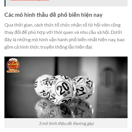
Các mô hình thầu đề phổ biến hiện nay
Qua thời gian, cách thức tổ chức nhận số từ hội viên cũng
thay đổi để phù hợp với thói quen và nhu cầu xã hội. Dưới
đây là những mô hình vận hành phổ biến nhất hiện nay, bao
gồm cả hình thức truyền thống lẫn hiện đại.
3 mô hình thầu đề thường gặp