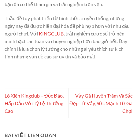
bạn đã có thể tham gia và trải nghiệm trọn vẹn.
Thầu đề
tuy phát triển từ hình thức truyền thống, nhưng
ngày nay đã được hiện đại hóa để phù hợp hơn với nhu cầu
người chơi. Với
KINGCLUB
, trải nghiệm cược số trở nên
minh bạch, an toàn và chuyên nghiệp hơn bao giờ hết. Đây
chính là lựa chọn lý tưởng cho những ai yêu thích sự kịch
tính nhưng vẫn đề cao sự uy tín và bảo mật.
Lô Xiên Kingclub – Độc Đáo,
Vảy Gà Huyền Trâm Và Sắc
Hấp Dẫn Với Tỷ Lệ Thưởng
Đẹp Từ Vảy, Sức Mạnh Từ Gà
Cao
Chọi
BÀI VIẾT LIÊN QUAN