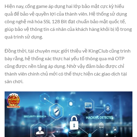
Hiện nay, cổng game áp dụng hai lớp bảo mật cực kỳ hiểu
quả để bảo vệ quyền lợi của thành viên. Hệ thống sử dụng
công nghệ mã hóa SSL 128 Bit đạt chuẩn bảo mật quốc tế,
giúp bảo vệ thông tin cá nhân của khách hàng khỏi bị lộ trong
quá trình sử dụng.
Đồng thời, tại chuyên mục giới thiệu về KingClub cũng trình
bày rằng, hệ thống xác thực hai yếu tố thông qua mã OTP
cũng được nền tảng áp dụng. Nhờ vậy đảm bảo được chỉ
thành viên chính chủ mới có thể thực hiện các giao dịch tại
sân chơi.