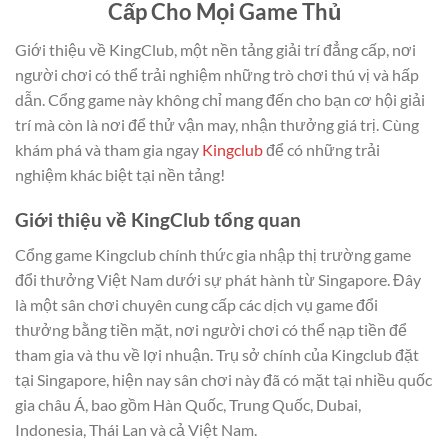
Cấp Cho Mọi Game Thủ
Giới thiệu về KingClub
, một nền tảng giải trí đẳng cấp, nơi
người chơi có thể trải nghiệm những trò chơi thú vị và hấp
dẫn. Cổng game này không chỉ mang đến cho bạn cơ hội giải
trí mà còn là nơi để thử vận may, nhận thưởng giá trị. Cùng
khám phá và tham gia ngay
Kingclub
để có những trải
nghiệm khác biệt tại nền tảng!
Giới thiệu về KingClub tổng quan
Cổng game Kingclub chính thức gia nhập thị trường game
đổi thưởng Việt Nam dưới sự phát hành từ Singapore. Đây
là một sân chơi chuyên cung cấp các dịch vụ game đổi
thưởng bằng tiền mặt, nơi người chơi có thể nạp tiền để
tham gia và thu về lợi nhuận. Trụ sở chính của Kingclub đặt
tại Singapore, hiện nay sân chơi này đã có mặt tại nhiều quốc
gia châu Á, bao gồm Hàn Quốc, Trung Quốc, Dubai,
Indonesia, Thái Lan và cả Việt Nam.