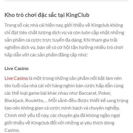
Kho trò chơi đặc sắc tại KingClub
Trong số các nhà cái hiện nay, giới thiệu về Kingclub không
chỉ đạt tiêu chất lượng dịch vụ và còn luôn cập nhật những
sản phẩm cá cược trực tuyến đa dạng. Khi tham gia trải
nghiệm dịch vụ, bạn sẽ có cơ hội tận hưởng nhiều trò chơi
hấp dẫn với các sản phẩm đăng cấp như:
Live Casino
Live Casino
là một trong những sản phẩm nổi bật làm nên
tên tuổi của nhà cái với hàng nghìn bàn cược hấp dẫn cùng
các thể loại game bài khác nhau như Baccarat, Poker,
Blackjack, Roulette,… Mỗi sảnh đều được thiết kế sang trọng
tạo nên không gian cá cược minh bạch và chuyên nghiệp.
Chính nhờ yếu tố này, các chuyên gia đã không ngần ngại
giới thiệu về Kingclub đối với những ai yêu thích dòng
Casino.