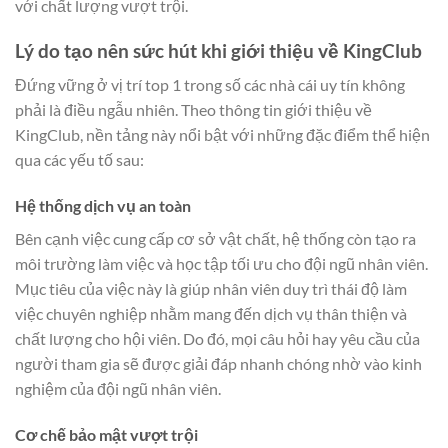
với chất lượng vượt trội.
Lý do tạo nên sức hút khi giới thiệu về KingClub
Đứng vững ở vị trí top 1 trong số các nhà cái uy tín không
phải là điều ngẫu nhiên. Theo thông tin giới thiệu về
KingClub, nền tảng này nổi bật với những đặc điểm thể hiện
qua các yếu tố sau:
Hệ thống dịch vụ an toàn
Bên cạnh việc cung cấp cơ sở vật chất, hệ thống còn tạo ra
môi trường làm việc và học tập tối ưu cho đội ngũ nhân viên.
Mục tiêu của việc này là giúp nhân viên duy trì thái độ làm
việc chuyên nghiệp nhằm mang đến dịch vụ thân thiện và
chất lượng cho hội viên. Do đó, mọi câu hỏi hay yêu cầu của
người tham gia sẽ được giải đáp nhanh chóng nhờ vào kinh
nghiệm của đội ngũ nhân viên.
Cơ chế bảo mật vượt trội