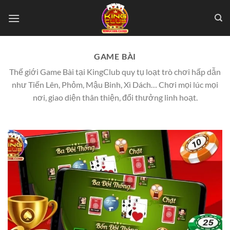
Bỏ
qua
nội
dung
GAME BÀI
Thế giới Game Bài tại KingClub quy tụ loạt trò chơi hấp dẫn
như Tiến Lên, Phỏm, Mậu Binh, Xì Dách… Chơi mọi lúc mọi
nơi, giao diện thân thiện, đổi thưởng linh hoạt.