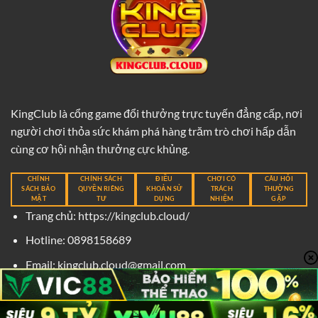
Bắt
Đầu
KingClub là cổng game đổi thưởng trực tuyến đẳng cấp, nơi
người chơi thỏa sức khám phá hàng trăm trò chơi hấp dẫn
cùng cơ hội nhận thưởng cực khủng.
CHÍNH
CHÍNH SÁCH
ĐIỀU
CHƠI CÓ
CÂU HỎI
SÁCH BẢO
QUYỀN RIÊNG
KHOẢN SỬ
TRÁCH
THƯỜNG
MẬT
TƯ
DỤNG
NHIỆM
GẶP
Trang chủ:
https://kingclub.cloud/
Hotline: 0898158689
Email:
kingclub.cloud@gmail.com
Địa chỉ: 388 Đ. Cách Mạng Tháng Tám, Phường 4, Tân
Bình, Hồ Chí Minh, Việt Nam