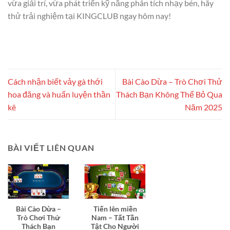
vừa giải trí, vừa phát triển kỹ năng phân tích nhạy bén, hãy
thử trải nghiệm tại KINGCLUB ngay hôm nay!
Cách nhận biết vảy gà thới
Bài Cào Dừa – Trò Chơi Thử
hoa đăng và huấn luyện thần
Thách Bạn Không Thể Bỏ Qua
kê
Năm 2025
BÀI VIẾT LIÊN QUAN
Bài Cào Dừa –
Tiến lên miền
Trò Chơi Thử
Nam – Tất Tần
Thách Bạn
Tật Cho Người