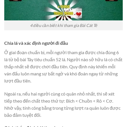
4 điều cần biết khi tham gia Bài Cát Tê
Chia lá và xác định người đi đầu
Ở giai đoạn chuẩn bị, mỗi người tham gia được chia đúng 6
lá từ bộ bài Tây tiêu chuẩn 52 lá. Người nào sở hữu lá có chất
thấp nhất sẽ được chơi đầu tiên. Quy định này khiến mỗi
ván đấu luôn mang sự bất ngờ và khó đoán ngay từ những
lượt đầu tiên.
Ngoài ra, nếu hai người cùng có quân nhỏ nhất, thì sẽ xét
tiếp theo đến chất theo thứ tự: Bích < Chuồn < Rô < Cơ.
Nhờ vậy, tính công bằng trong từng lượt ra quân luôn được
bảo đảm tuyệt đối.