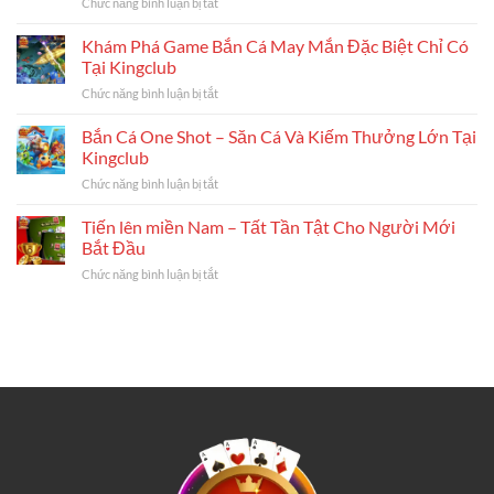
Chức năng bình luận bị tắt
ở
–
Kèo
Trải
Ma
Nghiệm
Khám Phá Game Bắn Cá May Mắn Đặc Biệt Chỉ Có
Cao
Săn
Tại Kingclub
Siêu
Thưởng
Chức năng bình luận bị tắt
ở
Hot
Số
Khám
–
1
Phá
Bắn Cá One Shot – Săn Cá Và Kiếm Thưởng Lớn Tại
Lật
Game
Kèo
Kingclub
Bắn
Phút
Chức năng bình luận bị tắt
ở
Cá
Chót
Bắn
May
Thắng
Cá
Tiến lên miền Nam – Tất Tần Tật Cho Người Mới
Mắn
Lớn
One
Đặc
Bắt Đầu
Dễ
Shot
Biệt
Dàng
Chức năng bình luận bị tắt
ở
–
Chỉ
Tiến
Săn
Có
lên
Cá
Tại
miền
Và
Kingclub
Nam
Kiếm
–
Thưởng
Tất
Lớn
Tần
Tại
Tật
Kingclub
Cho
Người
Mới