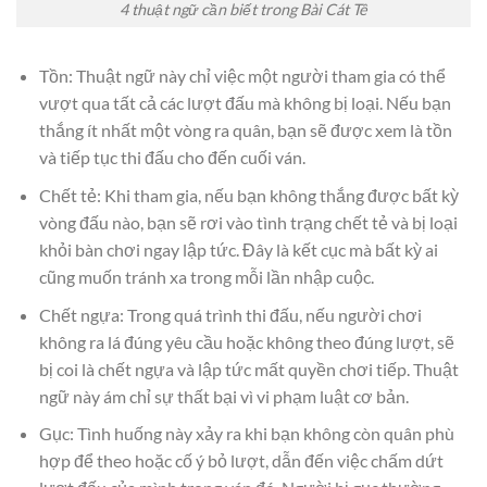
4 thuật ngữ cần biết trong Bài Cát Tê
Tồn: Thuật ngữ này chỉ việc một người tham gia có thể
vượt qua tất cả các lượt đấu mà không bị loại. Nếu bạn
thắng ít nhất một vòng ra quân, bạn sẽ được xem là tồn
và tiếp tục thi đấu cho đến cuối ván.
Chết tẻ: Khi tham gia, nếu bạn không thắng được bất kỳ
vòng đấu nào, bạn sẽ rơi vào tình trạng chết tẻ và bị loại
khỏi bàn chơi ngay lập tức. Đây là kết cục mà bất kỳ ai
cũng muốn tránh xa trong mỗi lần nhập cuộc.
Chết ngựa: Trong quá trình thi đấu, nếu người chơi
không ra lá đúng yêu cầu hoặc không theo đúng lượt, sẽ
bị coi là chết ngựa và lập tức mất quyền chơi tiếp. Thuật
ngữ này ám chỉ sự thất bại vì vi phạm luật cơ bản.
Gục: Tình huống này xảy ra khi bạn không còn quân phù
hợp để theo hoặc cố ý bỏ lượt, dẫn đến việc chấm dứt