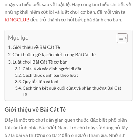
nhạy và hiểu biết sâu về luật lệ. Hãy cùng tìm hiểu chi tiết về
những khái niệm cốt lõi và luật chơi cơ bản, để mỗi ván tại
KINGCLUB
đều trở thành cơ hội bứt phá dành cho bạn.
Mục lục
Giới thiệu về Bài Cát Tê
Các thuật ngữ lạ cần biết trong Bài Cát Tê
Luật chơi Bài Cát Tê cơ bản
Chia lá và xác định người đi đầu
Cách thức đánh bài theo lượt
Quy tắc tồn và loại
Cách tính kết quả cuối cùng và phần thưởng Bài Cát
Tê
Giới thiệu về Bài Cát Tê
Đây là một trò chơi dân gian quen thuộc, đặc biệt phổ biến
tại các tỉnh phía Bắc Việt Nam. Trò chơi này sử dụng bộ Tây
52 lá bài và thường có từ 2 đến 6 người tham gia. Nhờ sự