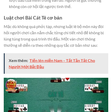
lượt đấu của mình trong ván đó. Người bị gục thường
không còn cơ hội lật ngược tình thế.
Luật chơi Bài Cát Tê cơ bản
Mặc dù không quá phức tạp, nhưng luật lê bộ môn này đòi
hỏi người chơi cần nắm chắc từng chi tiết nhỏ để không bị
lúng túng trong quá trình thi đấu. Một ván chơi thông
thường sẽ diễn ra theo những quy tắc cơ bản như sau:
Xem thêm:
Tiến lên miền Nam – Tất Tần Tật Cho
Người Mới Bắt Đầu