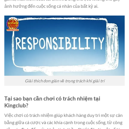
ảnh hưởng đến cuộc sống cá nhân của bất kỳ ai.
Giải thích đơn giản về trọng trách khi giải trí
Tại sao bạn cần chơi có trách nhiệm tại
Kingclub?
Việc
chơi có trách nhiệm
giúp khách hàng duy trì một sự cân
bằng giữa cá cược và các khía cạnh trong cuộc sống, từ công