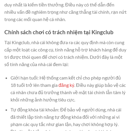
duy nhất là kiếm tiền thưởng. Điều này có thể dẫn đến
nhiều vấn đề nghiêm trọng như căng thẳng tài chính, rạn nứt
trong các mối quan hệ cá nhân.
Chính sách chơi có trách nhiệm tại Kingclub
Tại Kingclub, nhà cái không đưa ra các quy định mà còn cung
cấp một loạt các công cụ, tính năng hỗ trợ khách hàng để duy
trì được thói quen để
chơi có trách nhiệm
. Dưới đây là một
số tính năng của nhà cái đem lại:
Giới hạn tuổi: Hệ thống cam kết chỉ cho phép người đủ
18 tuổi trở lên tham gia
đăng ký
. Điều này giúp bảo vệ các
cá nhân chưa đủ trưởng thành về mặt tài chính lẫn tâm lý
khỏi những ảnh hưởng tiêu cực.
Tự động khóa tài khoản: Để bảo vệ người dùng, nhà cái
đã thiết lập tính năng tự động khóa đối với những ai vi
phạm các quy tắc như gian lận, hay chơi không hợp lý.