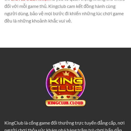
đối với mỗi game thủ.
Kingclub
cam kết đồng hành cùng
người dùng, bảo vệ mọi bước đi khiến những lúc chơi game
đều là những khoảnh khắc vui vẻ.
KingClub là cổng game đổi thưởng trực tuyến đẳng cấp, nơi
người chơi thỏa sức khám phá hàng trăm trò chơi hấp dẫn