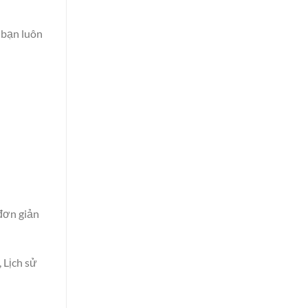
 bạn luôn
đơn giản
 Lịch sử