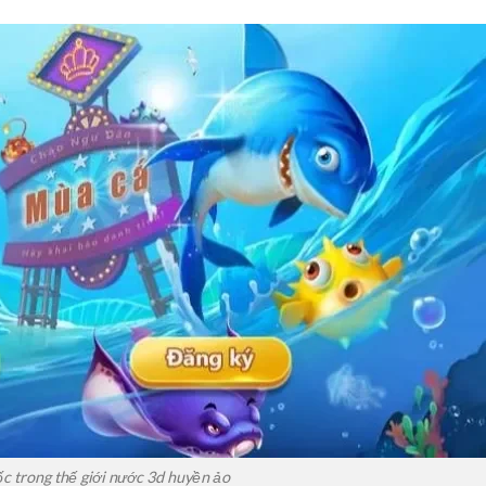
ốc trong thế giới nước 3d huyền ảo