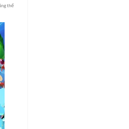
ũng thể