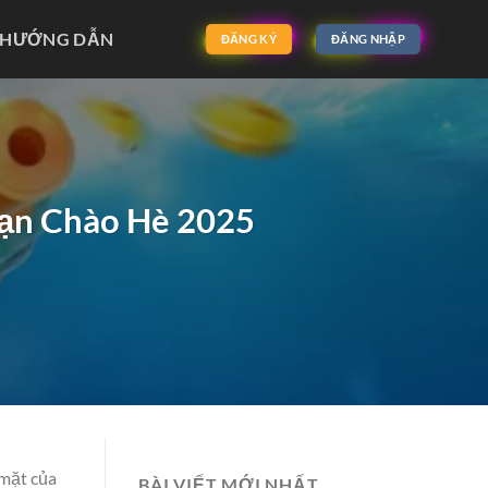
HƯỚNG DẪN
ĐĂNG KÝ
ĐĂNG NHẬP
Bạn Chào Hè 2025
 mặt của
BÀI VIẾT MỚI NHẤT