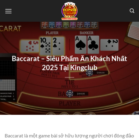
Bỏ
qua
nội
dung
Baccarat – Siêu Phẩm Ăn Khách Nhất
2025 Tại Kingclub
Baccarat
là một game bài sở hữu lượng người chơi đông đảo