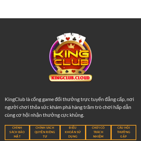
miền
Và
Kingclub
Nam
Kiếm
–
Thưởng
Tất
Lớn
Tần
Tại
Tật
Kingclub
Cho
Người
Mới
Bắt
Đầu
KingClub là cổng game đổi thưởng trực tuyến đẳng cấp, nơi
người chơi thỏa sức khám phá hàng trăm trò chơi hấp dẫn
cùng cơ hội nhận thưởng cực khủng.
CHÍNH
CHÍNH SÁCH
ĐIỀU
CHƠI CÓ
CÂU HỎI
SÁCH BẢO
QUYỀN RIÊNG
KHOẢN SỬ
TRÁCH
THƯỜNG
MẬT
TƯ
DỤNG
NHIỆM
GẶP