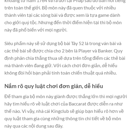
khoảng từ năm 1764 và ra đời tại Pháp sau đó dần nổi tiếng
trên toàn thế giới. Bộ môn này đã quen thuộc với nhiều
thành viên tại các sòng bài và được xem là tựa game dành
cho giới quý tộc. Nhưng đến thời điểm hiện tại thì bộ môn
này đã phổ biến với mọi người.
Siêu phẩm này sẽ sử dụng bộ bài Tây 52 lá trong ván bài và
các thẻ bài sẽ được chia cho 2 bên là Player và Banker. Quy
định phân chia thắng thua sẽ dựa trên tổng điểm các thẻ bài
mà thành viên đang giữ. Với cách chơi đơn giản, dễ hiểu
không đòi hỏi bạn phải tính toán chiến thuật quá nhiều.
Nắm rõ quy luật chơi đơn giản, dễ hiểu
Để tham gia bộ môn này giành được thắng lớn thì mọi người
hãy tìm hiểu rõ về luật chơi của Baccarat được diễn ra như
thế nào. Vì vậy, nhà cái Kingclub sẽ giúp bạn hiểu rõ hơn về
quy luật tham gia cùng những thông tin chi tiết về bộ môn
này qua các nội dung sau đây.