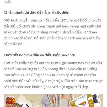
ngờ.
Chiến thuật thi đấu để nắm rõ cục diện
Mỗi huấn luyện viên có một chiến lược riêng để đối phó với
đối thủ. Lối chơi tấn công mạnh mẽ hay phòng ngự chặt chẽ
sẽ quyết định số bàn thắng và kết quả trận đấu. Dự đoán
chính xác tỷ số đòi hỏi bạn phải nắm rõ cách mà bên sẽ tiếp
cận trận đấu.
Thời tiết hôm thi đấu và điều kiện sân chơi
Thời tiết khắc nghiệt như mưa lớn, gió mạnh hay sân cỏ xấu
có thể ảnh hưởng lớn đến phong độ của các cầu thủ cũng
như kết quả
kèo đồng banh
. Dự đoán tỷ số chính xác cần
phải tính đến yếu tố này, vì một trận đấu trên sân trơn trượt
có thể hoàn toàn khác biệt so với một ngày trời đẹp.