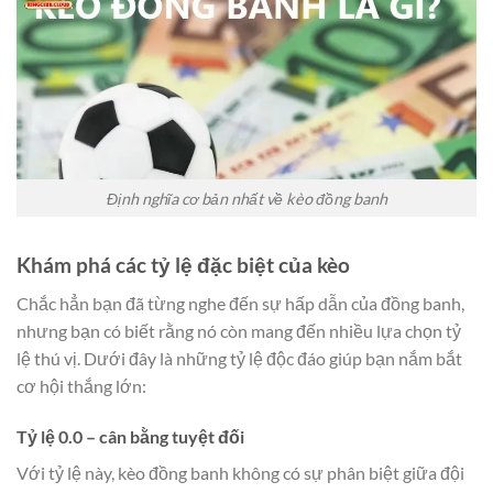
Định nghĩa cơ bản nhất về kèo đồng banh
Khám phá các tỷ lệ đặc biệt của kèo
Chắc hẳn bạn đã từng nghe đến sự hấp dẫn của đồng banh,
nhưng bạn có biết rằng nó còn mang đến nhiều lựa chọn tỷ
lệ thú vị. Dưới đây là những tỷ lệ độc đáo giúp bạn nắm bắt
cơ hội thắng lớn:
Tỷ lệ 0.0 – cân bằng tuyệt đối
Với tỷ lệ này,
kèo đồng banh
không có sự phân biệt giữa đội