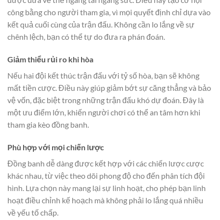
công bằng cho người tham gia, vì mọi quyết định chỉ dựa vào
kết quả cuối cùng của trận đấu. Không cần lo lắng về sự
chênh lệch, bạn có thể tự do đưa ra phán đoán.
Giảm thiểu rủi ro khi hòa
Nếu hai đội kết thúc trận đấu với tỷ số hòa, bạn sẽ không
mất tiền cược. Điều này giúp giảm bớt sự căng thẳng và bảo
vệ vốn, đặc biệt trong những trận đấu khó dự đoán. Đây là
một ưu điểm lớn, khiến người chơi có thể an tâm hơn khi
tham gia
kèo đồng banh
.
Phù hợp với mọi chiến lược
Đồng banh dễ dàng được kết hợp với các chiến lược cược
khác nhau, từ việc theo dõi phong độ cho đến phân tích đội
hình. Lựa chọn này mang lại sự linh hoạt, cho phép bạn linh
hoạt điều chỉnh kế hoạch mà không phải lo lắng quá nhiều
về yếu tố chấp.