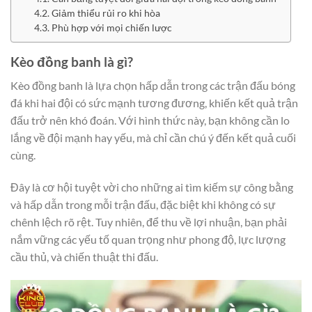
Giảm thiểu rủi ro khi hòa
Phù hợp với mọi chiến lược
Kèo đồng banh là gì?
Kèo đồng banh
là lựa chọn hấp dẫn trong các trận đấu bóng
đá khi hai đội có sức mạnh tương đương, khiến kết quả trận
đấu trở nên khó đoán. Với hình thức này, bạn không cần lo
lắng về đội mạnh hay yếu, mà chỉ cần chú ý đến kết quả cuối
cùng.
Đây là cơ hội tuyệt vời cho những ai tìm kiếm sự công bằng
và hấp dẫn trong mỗi trận đấu, đặc biệt khi không có sự
chênh lệch rõ rệt. Tuy nhiên, để thu về lợi nhuận, bạn phải
nắm vững các yếu tố quan trọng như phong độ, lực lượng
cầu thủ, và chiến thuật thi đấu.