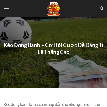
Bỏ
qua
nội
dung
Kèo Đồng Banh – Cơ Hội Cược Dễ Dàng Tỉ
Lệ Thắng Cao
Kèo đồng banh
là lựa chọn hấp dẫn cho những ai muốn thử