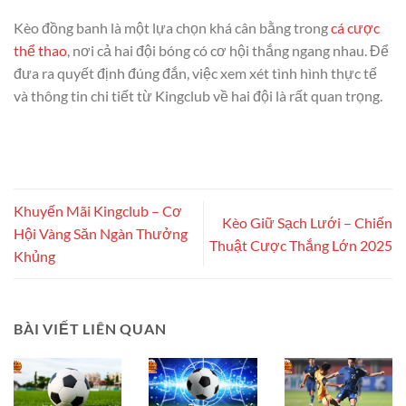
Kèo đồng banh
là một lựa chọn khá cân bằng trong
cá cược
thể thao
, nơi cả hai đội bóng có cơ hội thắng ngang nhau. Để
đưa ra quyết định đúng đắn, việc xem xét tình hình thực tế
và thông tin chi tiết từ Kingclub về hai đội là rất quan trọng.
Khuyến Mãi Kingclub – Cơ
Kèo Giữ Sạch Lưới – Chiến
Hội Vàng Săn Ngàn Thưởng
Thuật Cược Thắng Lớn 2025
Khủng
BÀI VIẾT LIÊN QUAN