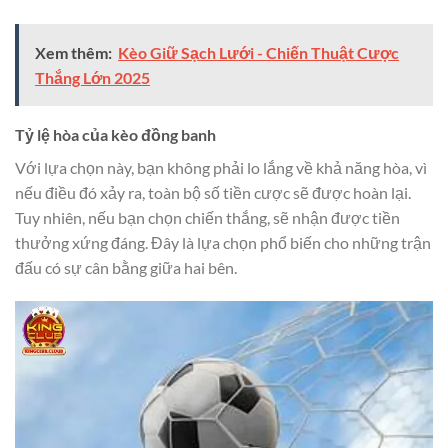
Xem thêm:
Kèo Giữ Sạch Lưới - Chiến Thuật Cược
Thắng Lớn 2025
Tỷ lệ hòa của kèo đồng banh
Với lựa chọn này, bạn không phải lo lắng về khả năng hòa, vì
nếu điều đó xảy ra, toàn bộ số tiền cược sẽ được hoàn lại.
Tuy nhiên, nếu bạn chọn chiến thắng, sẽ nhận được tiền
thưởng xứng đáng. Đây là lựa chọn phổ biến cho những trận
đấu có sự cân bằng giữa hai bên.