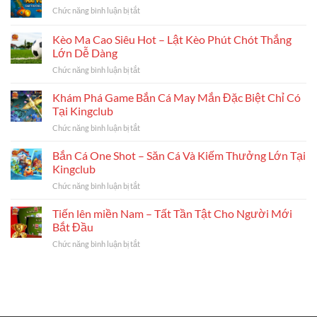
Chức năng bình luận bị tắt
ở
Bắn
Cá
Kèo Ma Cao Siêu Hot – Lật Kèo Phút Chót Thắng
Hải
Lớn Dễ Dàng
Vương
Chức năng bình luận bị tắt
ở
–
Kèo
Trải
Ma
Nghiệm
Khám Phá Game Bắn Cá May Mắn Đặc Biệt Chỉ Có
Cao
Săn
Tại Kingclub
Siêu
Thưởng
Chức năng bình luận bị tắt
ở
Hot
Số
Khám
–
1
Phá
Bắn Cá One Shot – Săn Cá Và Kiếm Thưởng Lớn Tại
Lật
Game
Kèo
Kingclub
Bắn
Phút
Chức năng bình luận bị tắt
ở
Cá
Chót
Bắn
May
Thắng
Cá
Tiến lên miền Nam – Tất Tần Tật Cho Người Mới
Mắn
Lớn
One
Đặc
Bắt Đầu
Dễ
Shot
Biệt
Dàng
Chức năng bình luận bị tắt
ở
–
Chỉ
Tiến
Săn
Có
lên
Cá
Tại
miền
Và
Kingclub
Nam
Kiếm
–
Thưởng
Tất